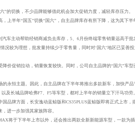
“国六”的切换，不少品牌能够借此机会加大促销力度，减轻库存压力。
，上半年“国五”切换“国六”，自主品牌库存有所下降，这为其下半
吉利汽车主动帮助经销商减负去库存，5、6月份终端零售销量远高于批
情况较为理想，批发量持续少于零售量，同时对‘国六’地区已妥善投
受降价促销拉动，销量恢复较快。同时，公司自主品牌的“国六”车型
场的永恒主题。因此，自主品牌在下半年将推出多款新车，加快产品
以及长城品牌哈弗F7、F5等车型，都对上半年的销量立下汗马功劳
品牌方面，长安逸动蓝鲸版和CS35PLUS蓝鲸版即将正式上市，
将到来，进一步加强其家族阵容。
MAX将于下半年上市以外，还会推出两款全新新能源车型，一款为插混