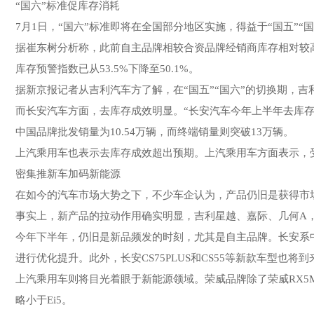
“国六”标准促库存消耗
7月1日，“国六”标准即将在全国部分地区实施，得益于“国五”
据崔东树分析称，此前自主品牌相较合资品牌经销商库存相对较高
库存预警指数已从53.5%下降至50.1%。
据新京报记者从吉利汽车方了解，在“国五”“国六”的切换期，
而长安汽车方面，去库存成效明显。“长安汽车今年上半年去库存
中国品牌批发销量为10.54万辆，而终端销量则突破13万辆。
上汽乘用车也表示去库存成效超出预期。上汽乘用车方面表示，
密集推新车加码新能源
在如今的汽车市场大势之下，不少车企认为，产品仍旧是获得市
事实上，新产品的拉动作用确实明显，吉利星越、嘉际、几何A，
今年下半年，仍旧是新品频发的时刻，尤其是自主品牌。长安系中国
进行优化提升。此外，长安CS75PLUS和CS55等新款车型也
上汽乘用车则将目光着眼于新能源领域。荣威品牌除了荣威RX5
略小于Ei5。