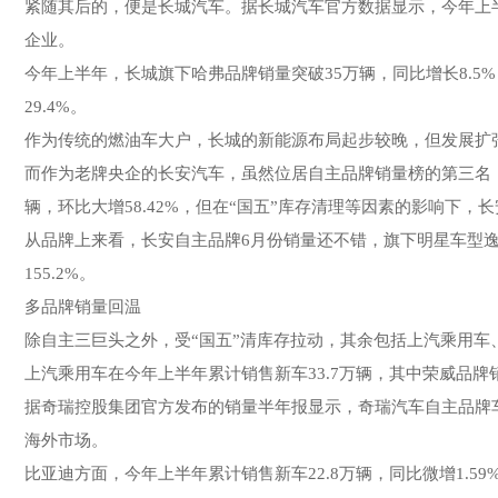
紧随其后的，便是长城汽车。据长城汽车官方数据显示，今年上半
企业。
今年上半年，长城旗下哈弗品牌销量突破35万辆，同比增长8.5
29.4%。
作为传统的燃油车大户，长城的新能源布局起步较晚，但发展扩张
而作为老牌央企的长安汽车，虽然位居自主品牌销量榜的第三名，但却
辆，环比大增58.42%，但在“国五”库存清理等因素的影响下，
从品牌上来看，长安自主品牌6月份销量还不错，旗下明星车型逸动系
155.2%。
多品牌销量回温
除自主三巨头之外，受“国五”清库存拉动，其余包括上汽乘用
上汽乘用车在今年上半年累计销售新车33.7万辆，其中荣威品牌销
据奇瑞控股集团官方发布的销量半年报显示，奇瑞汽车自主品牌车型
海外市场。
比亚迪方面，今年上半年累计销售新车22.8万辆，同比微增1.59%