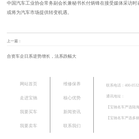
中国汽车工业协会常务副会长兼秘书长付炳锋在接受媒体采访时
或将为汽车市场提供转变机遇。
上一篇：
合资车企日系逆势增长，法系跌幅大
网站首页
维修保养
联系电话：400-0532-
通讯地址：
走进宝驰
核心优势
【宝驰名车严选陆海
我要买车
新闻资讯
【宝驰名车严选多丽
我要卖车
联系我们